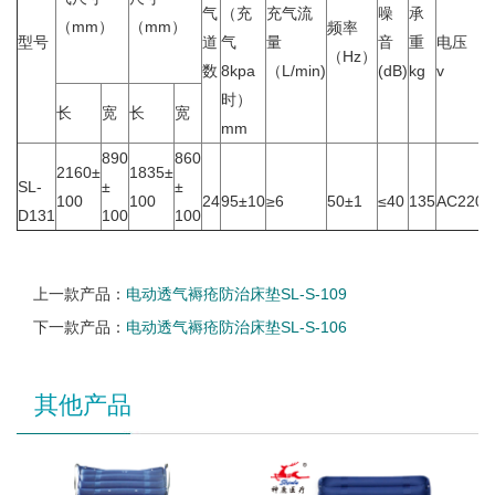
气
（充
充气流
噪
承
（mm）
（mm）
频率
型号
道
气
量
音
重
电压
（Hz）
数
8kpa
（L/min)
(dB)
kg
v
时）
长
宽
长
宽
mm
890
860
2160±
1835±
SL-
±
±
100
100
24
95±10
≥6
50±1
≤40
135
AC220±
D131
100
100
上一款产品：
电动透气褥疮防治床垫SL-S-109
下一款产品：
电动透气褥疮防治床垫SL-S-106
其他产品